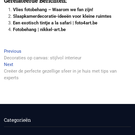
Gerelateerde Berichten:
Vlies fotobehang – Waarom we fan zijn!
Slaapkamerdecoratie-ideeën voor kleine ruimtes
Een exotisch tintje a la safari | foto4art.be
Fotobehang | nikkel-art.be
Berichtnavigatie
Previous
Previous
post:
Decoraties op canvas: stijlvol interieur
Next
Next
post:
Creëer de perfecte gezellige sfeer in je huis met tips van
experts
Categorieën