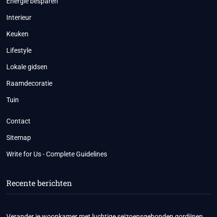
Energie besparen
Interieur
Keuken
Lifestyle
Lokale gidsen
Raamdecoratie
Tuin
Contact
Sitemap
Write for Us - Complete Guidelines
Recente berichten
Verander je woonkamer met luchtige seizoensgebonden gordijnen