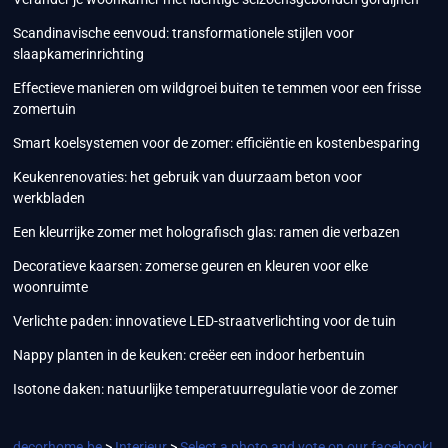
Scandinavische eenvoud: transformationele stijlen voor
slaapkamerinrichting
Effectieve manieren om wildgroei buiten te temmen voor een frisse
zomertuin
Smart koelsystemen voor de zomer: efficiëntie en kostenbesparing
Keukenrenovaties: het gebruik van duurzaam beton voor
werkbladen
Een kleurrijke zomer met holografisch glas: ramen die verbazen
Decoratieve kaarsen: zomerse geuren en kleuren voor elke
woonruimte
Verlichte paden: innovatieve LED-straatverlichting voor de tuin
Nappy planten in de keuken: creëer een indoor herbentuin
Isotone daken: natuurlijke temperatuurregulatie voor de zomer
decorhome.be
>
Interieur
>
Select a photo and vote on our facebook!