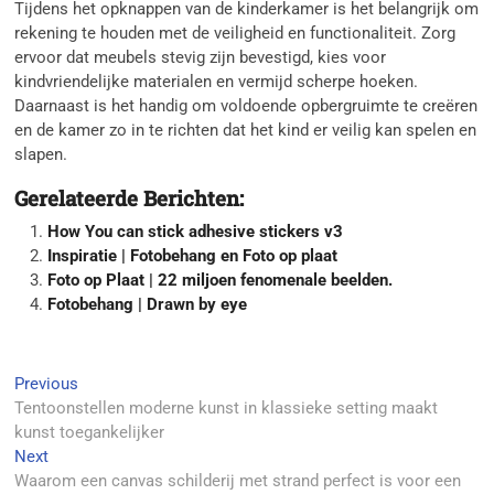
Tijdens het opknappen van de kinderkamer is het belangrijk om
rekening te houden met de veiligheid en functionaliteit. Zorg
ervoor dat meubels stevig zijn bevestigd, kies voor
kindvriendelijke materialen en vermijd scherpe hoeken.
Daarnaast is het handig om voldoende opbergruimte te creëren
en de kamer zo in te richten dat het kind er veilig kan spelen en
slapen.
Gerelateerde Berichten:
How You can stick adhesive stickers v3
Inspiratie | Fotobehang en Foto op plaat
Foto op Plaat | 22 miljoen fenomenale beelden.
Fotobehang | Drawn by eye
Berichtnavigatie
Previous
Previous
post:
Tentoonstellen moderne kunst in klassieke setting maakt
kunst toegankelijker
Next
Next
post:
Waarom een canvas schilderij met strand perfect is voor een