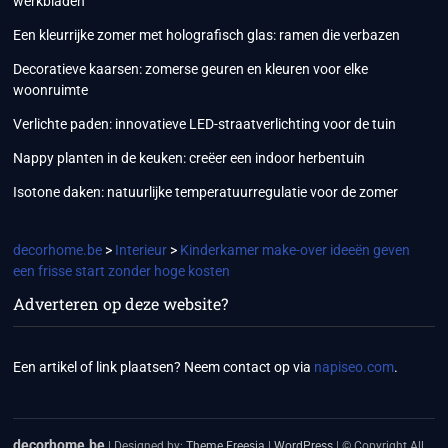
werkbladen
Een kleurrijke zomer met holografisch glas: ramen die verbazen
Decoratieve kaarsen: zomerse geuren en kleuren voor elke
woonruimte
Verlichte paden: innovatieve LED-straatverlichting voor de tuin
Nappy planten in de keuken: creëer een indoor herbentuin
Isotone daken: natuurlijke temperatuurregulatie voor de zomer
decorhome.be
>
Interieur
>
Kinderkamer make-over ideeën geven
een frisse start zonder hoge kosten
Adverteren op deze website?
Een artikel of link plaatsen? Neem contact op via
napiseo.com
.
decorhome.be
| Designed by:
Theme Freesia
|
WordPress
| © Copyright All