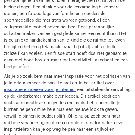
persoonlijkheid van het kind erin terug te zien is. Dit zit in de
kleine dingen. Een plankje voor de verzameling bijzondere
stenen, een fotocollage van familie en vrienden, de
sportmedailles die met trots worden getoond, of een
zelfgemaakte mobiel boven het bed. Deze persoonlijke
schatten maken van een gestylede kamer een echt thuis. Het
is de unieke handtekening van je kind die de ruimte tot leven
brengt en het een plek maakt waar hij of zij zich volledig
zichzelf kan voelen. Een frisse start hoeft dus niet gepaard te
gaan met hoge kosten, maar met creativiteit, aandacht en een
beetje liefde.
Als je op zoek bent naar meer inspiratie voor het opfrissen van
je interieur zonder de bank te breken, is het artikel over
inspiratie en ideeën voor je interieur
een uitstekende aanvulling
op de kinderkamer make-over ideeën. Dit artikel biedt een
scala aan creatieve suggesties en inspiratiebronnen die je
kunnen helpen om je hele huis een nieuwe look te geven,
terwijl je binnen je budget blijft. Of je nu op zoek bent naar
subtiele veranderingen of een complete transformatie, deze
inspiratiebron kan je op weg helpen naar een stijlvol en