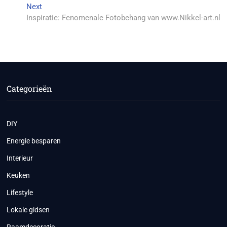
Next
Next
post:
Inspiratie: Fenomenale Fotobehang van www.Nikkel-art.nl
Categorieën
DIY
Energie besparen
Interieur
Keuken
Lifestyle
Lokale gidsen
Raamdecoratie