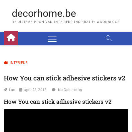
Skip
to
decorhome.be
content
DE ULTIEME BRON VAN INTERIEUR INSPIRATIE: WOONBLOGS
INTERIEUR
How You can stick adhesive stickers v2
Lux
april 28, 2013
No Comments
How You can stick
adhesive stickers
v2