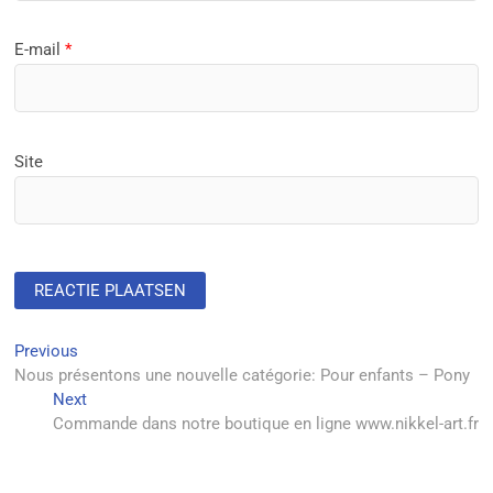
E-mail
*
Site
Berichtnavigatie
Previous
Previous
post:
Nous présentons une nouvelle catégorie: Pour enfants – Pony
Next
Next
post:
Commande dans notre boutique en ligne www.nikkel-art.fr