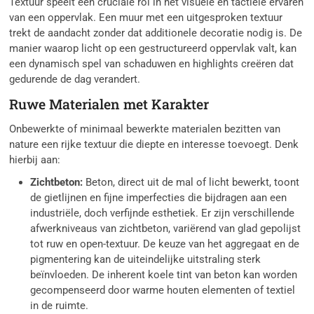
Textuur speelt een cruciale rol in het visuele en tactiele ervaren
van een oppervlak. Een muur met een uitgesproken textuur
trekt de aandacht zonder dat additionele decoratie nodig is. De
manier waarop licht op een gestructureerd oppervlak valt, kan
een dynamisch spel van schaduwen en highlights creëren dat
gedurende de dag verandert.
Ruwe Materialen met Karakter
Onbewerkte of minimaal bewerkte materialen bezitten van
nature een rijke textuur die diepte en interesse toevoegt. Denk
hierbij aan:
Zichtbeton:
Beton, direct uit de mal of licht bewerkt, toont
de gietlijnen en fijne imperfecties die bijdragen aan een
industriële, doch verfijnde esthetiek. Er zijn verschillende
afwerkniveaus van zichtbeton, variërend van glad gepolijst
tot ruw en open-textuur. De keuze van het aggregaat en de
pigmentering kan de uiteindelijke uitstraling sterk
beïnvloeden. De inherent koele tint van beton kan worden
gecompenseerd door warme houten elementen of textiel
in de ruimte.