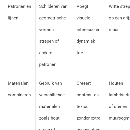
Patronen en
Schilderen van
Voegt
Witte stre
lijnen
geometrische
visuele
op een grij
vormen,
interesse en
muur
strepen of
dynamiek
andere
toe.
patronen.
Materialen
Gebruik van
Creëert
Houten
combineren
verschillende
contrast en
lambriseri
materialen
textuur
of stenen
zoals hout,
zonder extra
muursegm
steen of
accessoires.