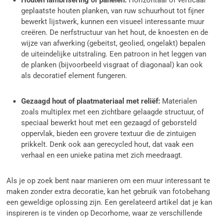
Houten lambrisering of panelen:
Horizontaal of verticaal
geplaatste houten planken, van ruw schuurhout tot fijner
bewerkt lijstwerk, kunnen een visueel interessante muur
creëren. De nerfstructuur van het hout, de knoesten en de
wijze van afwerking (gebeitst, geolied, ongelakt) bepalen
de uiteindelijke uitstraling. Een patroon in het leggen van
de planken (bijvoorbeeld visgraat of diagonaal) kan ook
als decoratief element fungeren.
Gezaagd hout of plaatmateriaal met reliëf:
Materialen
zoals multiplex met een zichtbare gelaagde structuur, of
speciaal bewerkt hout met een gezaagd of geborsteld
oppervlak, bieden een grovere textuur die de zintuigen
prikkelt. Denk ook aan gerecycled hout, dat vaak een
verhaal en een unieke patina met zich meedraagt.
Als je op zoek bent naar manieren om een muur interessant te
maken zonder extra decoratie, kan het gebruik van fotobehang
een geweldige oplossing zijn. Een gerelateerd artikel dat je kan
inspireren is te vinden op Decorhome, waar ze verschillende