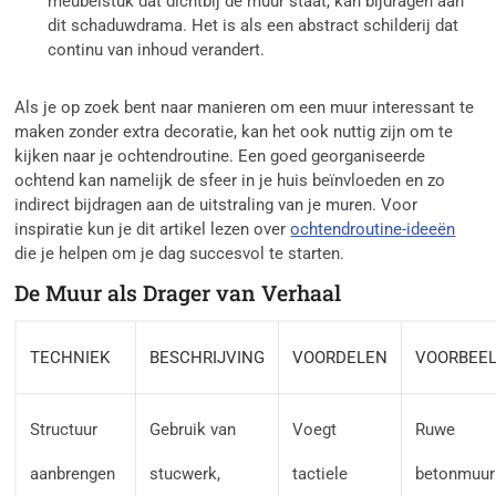
meubelstuk dat dichtbij de muur staat, kan bijdragen aan
dit schaduwdrama. Het is als een abstract schilderij dat
continu van inhoud verandert.
Als je op zoek bent naar manieren om een muur interessant te
maken zonder extra decoratie, kan het ook nuttig zijn om te
kijken naar je ochtendroutine. Een goed georganiseerde
ochtend kan namelijk de sfeer in je huis beïnvloeden en zo
indirect bijdragen aan de uitstraling van je muren. Voor
inspiratie kun je dit artikel lezen over
ochtendroutine-ideeën
die je helpen om je dag succesvol te starten.
De Muur als Drager van Verhaal
TECHNIEK
BESCHRIJVING
VOORDELEN
VOORBEE
Structuur
Gebruik van
Voegt
Ruwe
aanbrengen
stucwerk,
tactiele
betonmuur