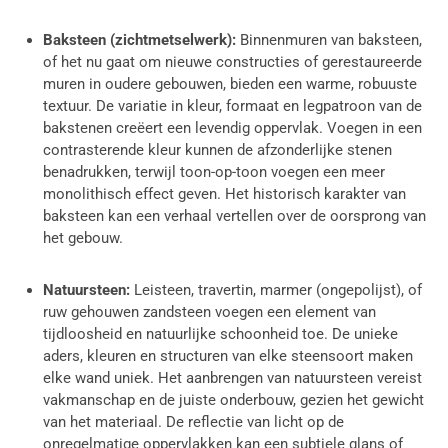
Baksteen (zichtmetselwerk):
Binnenmuren van baksteen,
of het nu gaat om nieuwe constructies of gerestaureerde
muren in oudere gebouwen, bieden een warme, robuuste
textuur. De variatie in kleur, formaat en legpatroon van de
bakstenen creëert een levendig oppervlak. Voegen in een
contrasterende kleur kunnen de afzonderlijke stenen
benadrukken, terwijl toon-op-toon voegen een meer
monolithisch effect geven. Het historisch karakter van
baksteen kan een verhaal vertellen over de oorsprong van
het gebouw.
Natuursteen:
Leisteen, travertin, marmer (ongepolijst), of
ruw gehouwen zandsteen voegen een element van
tijdloosheid en natuurlijke schoonheid toe. De unieke
aders, kleuren en structuren van elke steensoort maken
elke wand uniek. Het aanbrengen van natuursteen vereist
vakmanschap en de juiste onderbouw, gezien het gewicht
van het materiaal. De reflectie van licht op de
onregelmatige oppervlakken kan een subtiele glans of