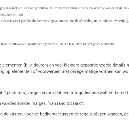
gegrond is met een speciale grondlaag. Dit zorgt voor visuele diepte en scherpte van de print, 
 maximale formaat
ook decoratief glas dat dubbel wordt gelamineerd; met de afbeelding in het midden, tweezijdig, 
oge printkwaliteit, positioneringsprecisie, en een tegelijkertijd echt groot werkveld.
ementen (bijv. deuren) en veel kleinere gepositioneerde details moge
keurig op elementen of voorwerpen met onregelmatige vormen kan wo
f 4 picoliters) zorgen ervoor dat een fotografische kwaliteit bereik
n worden zonder marges, “van rand tot rand”.
sen de kasten, voor de badkamer tussen de tegels, glazen wanden, d