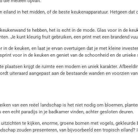
d die meteen opvalt.
eiland in het midden, of de beste keukenapparatuur. Hetgeen dat d
eukenwand te hebben, het is echt in de mode. Glas voor in de keuke
nten. Je kunt kleurig fruit gebruiken, een print met een brandend vu
in de keuken, en laat je ervan overtuigen dat je met kleine investe
asprint voor in de keuken en geniet van de schoonheid en de unieke 
te plaatsen krijgt de ruimte een modern en uniek karakter. Afbeeldi
 wordt uiteraard aangepast aan de bestaande wanden en voorzien van 
ken van een reëel landschap is het niet nodig om bloemen, planten
en echt paradijs in je badkamer vinden, achter gesloten deuren.
rende uitzichten te kijken, enorme, groene bomen met vogels, gekleur
dschap zouden presenteren, van bijvoorbeeld een tropisch eiland? 