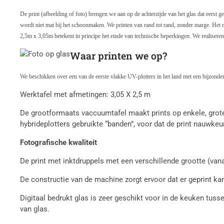
De print (afbeelding of foto) brengen we aan op de achterzijde van het glas dat eerst 
wordt niet mat bij het schoonmaken. We printen van rand tot rand, zonder marge. Het
2,5m x 3,05m betekent in principe het einde van technische beperkingen. We realiseren 
Waar printen we op?
We beschikken over een van de eerste vlakke UV-plotters in het land met een bijzonder h
Werktafel met afmetingen: 3,05 X 2,5 m
De grootformaats vaccuumtafel maakt prints op enkele, grote el
hybrideplotters gebruikte “banden”, voor dat de print nauw
Fotografische kwaliteit
De print met inktdruppels met een verschillende grootte (vana
De constructie van de machine zorgt ervoor dat er geprint ka
Digitaal bedrukt glas is zeer geschikt voor in de keuken tus
van glas.