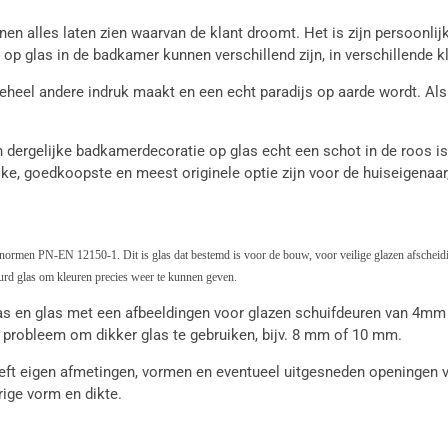
nnen alles laten zien waarvan de klant droomt. Het is zijn persoon
op glas in de badkamer kunnen verschillend zijn, in verschillende 
eel andere indruk maakt en een echt paradijs op aarde wordt. Als j
en dergelijke badkamerdecoratie op glas echt een schot in de roos i
, goedkoopste en meest originele optie zijn voor de huiseigenaar, 
de normen PN-EN 12150-1. Dit is glas dat bestemd is voor de bouw, voor veilige glazen afschei
kleurd glas om kleuren precies weer te kunnen geven.
 en glas met een afbeeldingen voor glazen schuifdeuren van 4mm g
 probleem om dikker glas te gebruiken, bijv. 8 mm of 10 mm.
eft eigen afmetingen, vormen en eventueel uitgesneden openingen v
rige vorm en dikte.