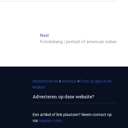
Next
Next
post:
Fotobehang | portrait of american indian
decorhome.be
>
Interieur
>
Foto op glas in de
keuken
Adverteren op deze website?
Een artikel of link plaatsen? Neem contact op
via
napiseo.com
.