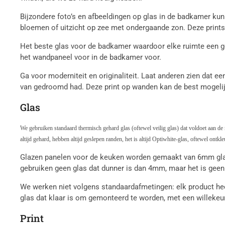
Bijzondere foto’s en afbeeldingen op glas in de badkamer ku
bloemen of uitzicht op zee met ondergaande zon. Deze prints 
Het beste glas voor de badkamer waardoor elke ruimte een geh
het wandpaneel voor in de badkamer voor.
Ga voor moderniteit en originaliteit. Laat anderen zien dat e
van gedroomd had. Deze print op wanden kan de best mogelijke
Glas
We gebruiken standaard thermisch gehard glas (oftewel veilig glas) dat voldoet aan 
altijd gehard, hebben altijd geslepen randen, het is altijd Optiwhite-glas, oftewel ont
Glazen panelen voor de keuken worden gemaakt van 6mm glas
gebruiken geen glas dat dunner is dan 4mm, maar het is geen
We werken niet volgens standaardafmetingen: elk product he
glas dat klaar is om gemonteerd te worden, met een willekeu
Print