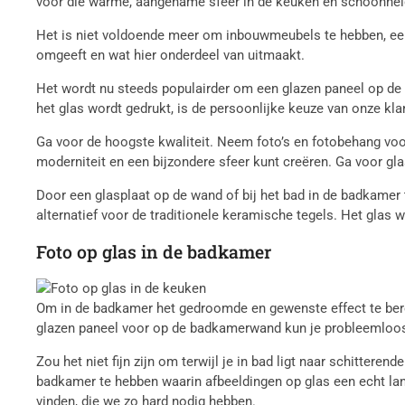
voor die warme, aangename sfeer in de keuken en schoonhei
Het is niet voldoende meer om inbouwmeubels te hebben, een 
omgeeft en wat hier onderdeel van uitmaakt.
Het wordt nu steeds populairder om een glazen paneel op de k
het glas wordt gedrukt, is de persoonlijke keuze van onze kla
Ga voor de hoogste kwaliteit. Neem foto’s en fotobehang voor 
moderniteit en een bijzondere sfeer kunt creëren. Ga voor gl
Door een glasplaat op de wand of bij het bad in de badkamer 
alternatief voor de traditionele keramische tegels. Het glas
Foto op glas in de badkamer
Om in de badkamer het gedroomde en gewenste effect te berei
glazen paneel voor op de badkamerwand kun je probleemloos e
Zou het niet fijn zijn om terwijl je in bad ligt naar schitte
badkamer te hebben waarin afbeeldingen op glas een echt lan
vinden, die we zo hard nodig hebben.