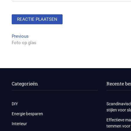
Berichtnavigatie
Previous
Previous
post:
Foto op glas
Categorieën
Recente be
DIY
Scandinavisc
stijlen voor 
Energie besparen
Effectieve ma
Interieur
temmen voor 