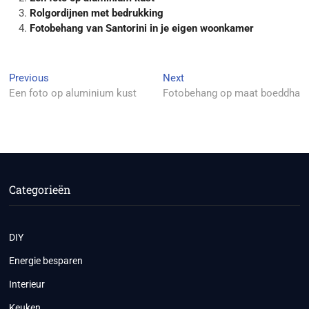
Rolgordijnen met bedrukking
Fotobehang van Santorini in je eigen woonkamer
Berichtnavigatie
Previous
Next
Previous
Next
post:
post:
Een foto op aluminium kust
Fotobehang op maat boeddha
Categorieën
DIY
Energie besparen
Interieur
Keuken