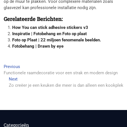
op de muur te plakken. Voor complexere materialen zoals
glasvezel kan professionele installatie nodig zijn.
Gerelateerde Berichten:
How You can stick adhesive stickers v3
Inspiratie | Fotobehang en Foto op plaat
Foto op Plaat | 22 miljoen fenomenale beelden.
Fotobehang | Drawn by eye
Berichtnavigatie
Previous
Previous
post:
Functionele raamdecoratie voor een strak en modern design
Next
Next
post:
Zo creëer je een keuken die meer is dan alleen een kookplek
Categorieën