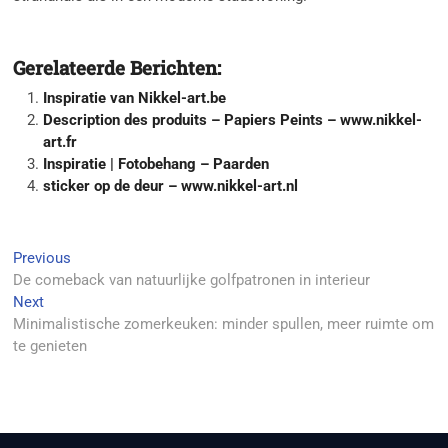
Gerelateerde Berichten:
Inspiratie van Nikkel-art.be
Description des produits – Papiers Peints – www.nikkel-
art.fr
Inspiratie | Fotobehang – Paarden
sticker op de deur – www.nikkel-art.nl
Berichtnavigatie
Previous
Previous
post:
De comeback van natuurlijke golfpatronen in interieur
Next
Next
post:
Minimalistische zomerkeuken: minder spullen, meer ruimte om
te genieten