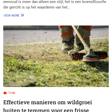
eenvoud is meer dan alleen een stijl; het is een levensfilosofie
die gericht is op het waarderen van het…
SCANDINAVISCHE
VIEW MORE
EENVOUD:
TRANSFORMATIONELE
STIJLEN
VOOR
SLAAPKAMERINRICHTING
TUIN
Effectieve manieren om wildgroei
buiten te temmen voor een frisse