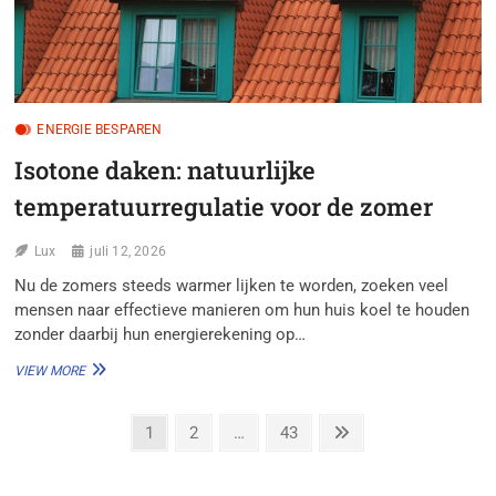
ENERGIE BESPAREN
Isotone daken: natuurlijke
temperatuurregulatie voor de zomer
Lux
juli 12, 2026
Nu de zomers steeds warmer lijken te worden, zoeken veel
mensen naar effectieve manieren om hun huis koel te houden
zonder daarbij hun energierekening op…
ISOTONE
VIEW MORE
DAKEN:
NATUURLIJKE
Berichten
TEMPERATUURREGULATIE
Page
Page
Page
Next
1
2
…
43
VOOR
page
paginering
DE
ZOMER