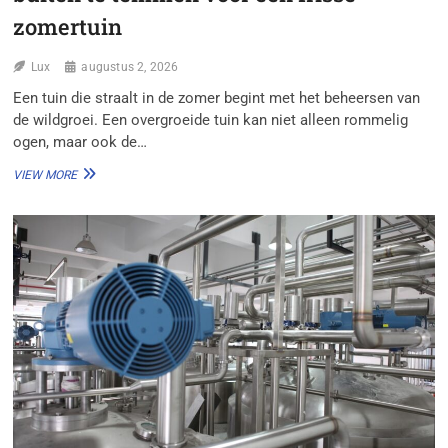
zomertuin
Lux
augustus 2, 2026
Een tuin die straalt in de zomer begint met het beheersen van
de wildgroei. Een overgroeide tuin kan niet alleen rommelig
ogen, maar ook de…
EFFECTIEVE
VIEW MORE
MANIEREN
OM
WILDGROEI
BUITEN
TE
TEMMEN
VOOR
EEN
FRISSE
ZOMERTUIN