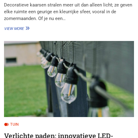
Decoratieve kaarsen stralen meer uit dan alleen licht; ze geven
elke ruimte een geurige en kleurrijke sfeer, vooral in de
zomermaanden. Of je nu een…
DECORATIEVE
VIEW MORE
KAARSEN:
ZOMERSE
GEUREN
EN
KLEUREN
VOOR
ELKE
WOONRUIMTE
TUIN
Verlichte paden: innovatieve LED-