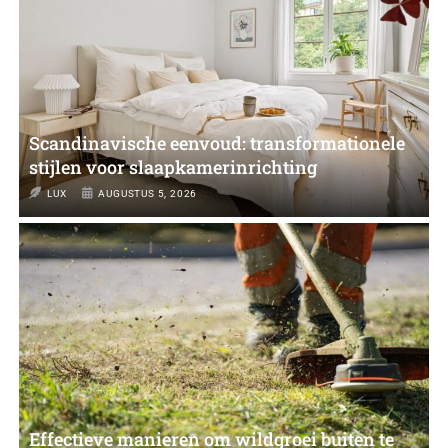
Scandinavische eenvoud: transformationele
stijlen voor slaapkamerinrichting
LUX
AUGUSTUS 5, 2026
Effectieve manieren om wildgroei buiten te