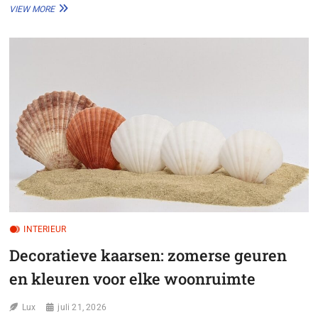
EEN
VIEW MORE
KLEURRIJKE
ZOMER
MET
HOLOGRAFISCH
GLAS:
RAMEN
DIE
VERBAZEN
INTERIEUR
Decoratieve kaarsen: zomerse geuren
en kleuren voor elke woonruimte
Lux
juli 21, 2026