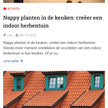
KEUKEN
Nappy planten in de keuken: creëer een
indoor herbentuin
Lux
juli 15, 2026
Nappy planten in de keuken: creëer een indoor herbentuin
Steeds meer mensen ontdekken de voordelen van een indoor
herbentuin in hun keuken. Of je nu…
NAPPY
VIEW MORE
PLANTEN
IN
DE
KEUKEN:
CREËER
EEN
INDOOR
HERBENTUIN